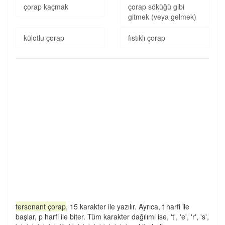
çorap kaçmak
çorap söküğü gibi
gitmek (veya gelmek)
külotlu çorap
fıstıklı çorap
tersonant çorap
, 15 karakter ile yazılır. Ayrıca, t harfi ile
başlar, p harfi ile biter. Tüm karakter dağılımı ise, 't', 'e', 'r', 's',