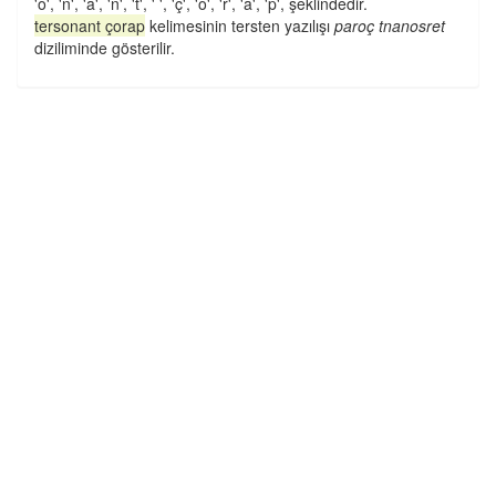
'o', 'n', 'a', 'n', 't', ' ', 'ç', 'o', 'r', 'a', 'p', şeklindedir.
tersonant çorap
kelimesinin tersten yazılışı
paroç tnanosret
diziliminde gösterilir.