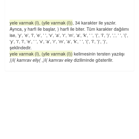
yele varmak (I), (yile varmak (I))
, 34 karakter ile yazılır.
Ayrıca, y harfi ile başlar, ) harfi ile biter. Tüm karakter dağılımı
ise, 'y', 'e', 'l', 'e', ' ', 'v', 'a', 'r', 'm', 'a', 'k', ' ', '(', 'I', ')', ',', ' ', '(',
'y', 'i', 'l', 'e', ' ', 'v', 'a', 'r', 'm', 'a', 'k', ' ', '(', 'I', ')', ')',
şeklindedir.
yele varmak (I), (yile varmak (I))
kelimesinin tersten yazılışı
))I( kamrav eliy( ,)I( kamrav eley
diziliminde gösterilir.