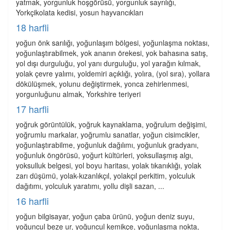
yatmak, yorgunluk hoşgörüsü, yorgunluk sayrılığı,
Yorkçikolata kedisi, yosun hayvancıkları
18 harfli
yoğun önk sarılığı, yoğunlaşım bölgesi, yoğunlaşma noktası,
yoğunlaştırabilmek, yok ananın örekesi, yok bahasına satış,
yol dışı durguluğu, yol yanı durguluğu, yol yarağın kılmak,
yolak çevre yalımı, yoldemiri açıklığı, yolıra, (yol sıra), yollara
dökülüşmek, yolunu değiştirmek, yonca zehirlenmesi,
yorgunluğunu almak, Yorkshire teriyeri
17 harfli
yoğruk görüntülük, yoğruk kaynaklama, yoğrulum değişimi,
yoğrumlu markalar, yoğrumlu sanatlar, yoğun cisimcikler,
yoğunlaştırabilme, yoğunluk dağılımı, yoğunluk gradyanı,
yoğunluk öngörüsü, yoğurt kültürleri, yoksullaşmış algı,
yoksulluk belgesi, yol boyu haritası, yolak tıkanıklığı, yolak
zarı düşümü, yolak-kızanlıkçıl, yolakçıl perkitim, yolculuk
dağıtımı, yolculuk yaratımı, yollu dişli sazan, ...
16 harfli
yoğun bilgisayar, yoğun çaba ürünü, yoğun deniz suyu,
yoğuncul beze ur, yoğuncul kemikçe, yoğunlaşma nokta,