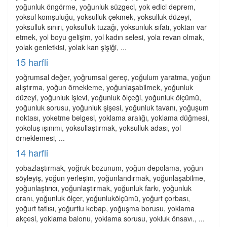
yoğunluk öngörme, yoğunluk süzgeci, yok edici deprem,
yoksul komşuluğu, yoksulluk çekmek, yoksulluk düzeyi,
yoksulluk sınırı, yoksulluk tuzağı, yoksunluk sıfatı, yoktan var
etmek, yol boyu gelişim, yol kadın selesi, yola revan olmak,
yolak genletkisi, yolak kan şişiği, ...
15 harfli
yoğrumsal değer, yoğrumsal gereç, yoğulum yaratma, yoğun
alıştırma, yoğun örnekleme, yoğunlaşabilmek, yoğunluk
düzeyi, yoğunluk işlevi, yoğunluk ölçeği, yoğunluk ölçümü,
yoğunluk sorusu, yoğunluk şişesi, yoğunluk tavanı, yoğuşum
noktası, yoketme belgesi, yoklama aralığı, yoklama düğmesi,
yokoluş ışınımı, yoksullaştırmak, yoksulluk adası, yol
örneklemesi, ...
14 harfli
yobazlaştırmak, yoğruk bozunum, yoğun depolama, yoğun
söyleyiş, yoğun yerleşim, yoğunlandırmak, yoğunlaşabilme,
yoğunlaştırıcı, yoğunlaştırmak, yoğunluk farkı, yoğunluk
oranı, yoğunluk ölçer, yoğunlukölçümü, yoğurt çorbası,
yoğurt tatlısı, yoğurtlu kebap, yoğuşma borusu, yoklama
akçesi, yoklama balonu, yoklama sorusu, yokluk önsavı., ...