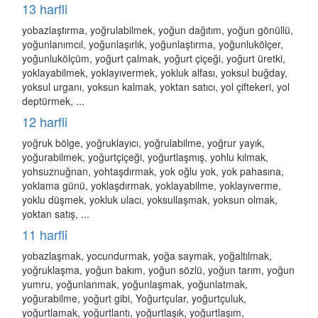
13 harfli
yobazlaştırma, yoğrulabilmek, yoğun dağıtım, yoğun gönüllü,
yoğunlanımcıl, yoğunlaşırlık, yoğunlaştırma, yoğunlukölçer,
yoğunlukölçüm, yoğurt çalmak, yoğurt çiçeği, yoğurt üretki,
yoklayabilmek, yoklayıvermek, yokluk alfası, yoksul buğday,
yoksul urganı, yoksun kalmak, yoktan satıcı, yol çiftekeri, yol
deptürmek, ...
12 harfli
yoğruk bölge, yoğruklayıcı, yoğrulabilme, yoğrur yayık,
yoğurabilmek, yoğurtçiçeği, yoğurtlaşmış, yohlu kılmak,
yohsuznuğnan, yohtaşdırmak, yok oğlu yok, yok pahasına,
yoklama günü, yoklaşdırmak, yoklayabilme, yoklayıverme,
yoklu düşmek, yokluk ulacı, yoksullaşmak, yoksun olmak,
yoktan satış, ...
11 harfli
yobazlaşmak, yocundurmak, yoğa saymak, yoğaltılmak,
yoğruklaşma, yoğun bakım, yoğun sözlü, yoğun tarım, yoğun
yumru, yoğunlanmak, yoğunlaşmak, yoğunlatmak,
yoğurabilme, yoğurt gibi, Yoğurtçular, yoğurtçuluk,
yoğurtlamak, yoğurtlantı, yoğurtlaşık, yoğurtlaşım,