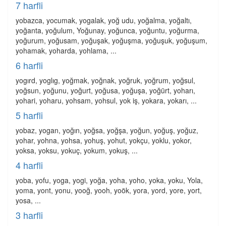
7 harfli
yobazca, yocumak, yogalak, yoğ udu, yoğalma, yoğaltı,
yoğanta, yoğulum, Yoğunay, yoğunca, yoğuntu, yoğurma,
yoğurum, yoğusam, yoğuşak, yoğuşma, yoğuşuk, yoğuşum,
yohamak, yoharda, yohlama, ...
6 harfli
yogırd, yoglıg, yoğmak, yoğnak, yoğruk, yoğrum, yoğsul,
yoğsun, yoğunu, yoğurt, yoğusa, yoğuşa, yoğürt, yoharı,
yohari, yoharu, yohsam, yohsul, yok iş, yokara, yokarı, ...
5 harfli
yobaz, yogan, yoğın, yoğsa, yoğşa, yoğun, yoğuş, yoğuz,
yohar, yohna, yohsa, yohuş, yohut, yokçu, yoklu, yokor,
yoksa, yoksu, yokuç, yokum, yokuş, ...
4 harfli
yoba, yofu, yoga, yogi, yoğa, yoha, yoho, yoka, yoku, Yola,
yoma, yont, yonu, yooğ, yooh, yoök, yora, yord, yore, yort,
yosa, ...
3 harfli