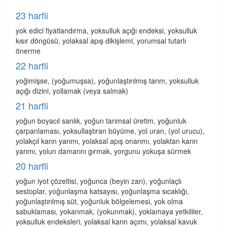
23 harfli
yok edici fiyatlandırma, yoksulluk açığı endeksi, yoksulluk
kısır döngüsü, yolaksal apış dikişlemi, yorumsal tutarlı
önerme
22 harfli
yoğimişse, (yoğumuşsa), yoğunlaştırılmış tarım, yoksulluk
açığı dizini, yollamak (veya salmak)
21 harfli
yoğun boyacıl sarılık, yoğun tarımsal üretim, yoğunluk
çarpanlaması, yoksullaştıran büyüme, yol uran, (yol urucu),
yolakçıl karın yarımı, yolaksal apış onarımı, yolaktan karın
yarımı, yolun damarını gırmak, yorgunu yokuşa sürmek
20 harfli
yoğun iyot çözeltisi, yoğunca (beyin zarı), yoğunlaçlı
sestoplar, yoğunlaşma katsayısı, yoğunlaşma sıcaklığı,
yoğunlaştırılmış süt, yoğunluk bölgelemesi, yok olma
sabuklaması, yokanmak, (yokunmak), yoklamaya yetkililer,
yoksulluk endeksleri, yolaksal karın açımı, yolaksal kavuk