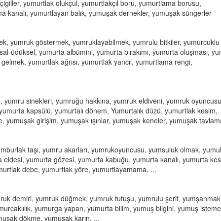
içigiller, yumurtlak olukçul, yumurtlakçıl boru, yumurtlama borusu,
 kanalı, yumurtlayan balık, yumuşak dernekler, yumuşak süngerler
ek, yumruk göstermek, yumruklayabilmek, yumrulu bitkiler, yumurcuklu
al-üdüksel, yumurta albümini, yumurta bırakımı, yumurta oluşması, yu
ya gelmek, yumurtlak ağrısı, yumurtlak yancıl, yumurtlama rengi,
, yumru sinekleri, yumruğu hakkına, yumruk eldiveni, yumruk oyuncusu
 yumurta kapsülü, yumurtalı dönem, Yumurtalık düzü, yumurtlak kesim,
 yumuşak girişim, yumuşak ışınlar, yumuşak keneler, yumuşak tavlama,
umburlak taşı, yumru akarları, yumrukoyuncusu, yumsuluk olmak, yumu
ldesi, yumurta gözesi, yumurta kabuğu, yumurta kanalı, yumurta kes
murtlak debe, yumurtlak yöre, yumurtlayamama, ...
uk demiri, yumruk düğmek, yumruk tutuşu, yumrulu şerit, yumşanmak 
rcaklılık, yumurga yapan, yumurta bilim, yumuş bilgini, yumuş isteme
uşak dökme, yumuşak karın, ...