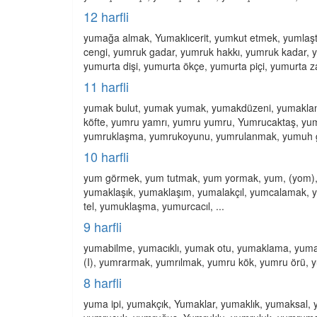
12 harfli
yumağa almak, Yumaklıcerit, yumkut etmek, yumlaşt
cengi, yumruk gadar, yumruk hakkı, yumruk kadar, 
yumurta dişi, yumurta ökçe, yumurta piçi, yumurta zar
11 harfli
yumak bulut, yumak yumak, yumakdüzeni, yumakla
köfte, yumru yamrı, yumru yumru, Yumrucaktaş, yu
yumruklaşma, yumrukoyunu, yumrulanmak, yumuh gö
10 harfli
yum görmek, yum tutmak, yum yormak, yum, (yom)
yumaklaşık, yumaklaşım, yumalakçıl, yumcalamak
tel, yumuklaşma, yumurcacıl, ...
9 harfli
yumabilme, yumacıklı, yumak otu, yumaklama, yum
(I), yumrarmak, yumrılmak, yumru kök, yumru örü,
8 harfli
yuma ipi, yumakçık, Yumaklar, yumaklık, yumaksa