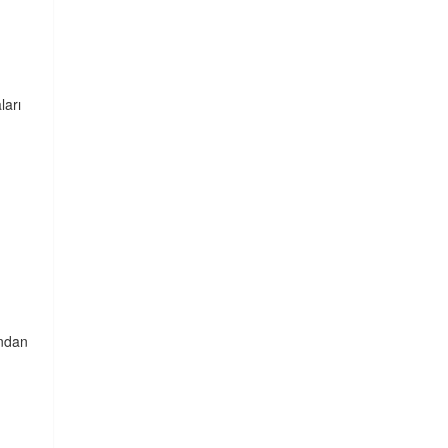
ları
ından