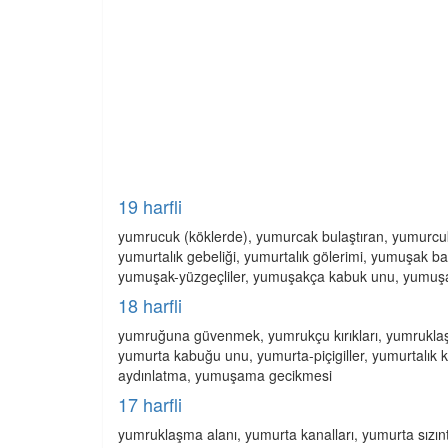
19 harfli
yumrucuk (köklerde), yumurcak bulaştıran, yumurcukl
yumurtalık gebeliği, yumurtalık gölerimi, yumuşak ba
yumuşak-yüzgeçliler, yumuşakça kabuk unu, yumuşak
18 harfli
yumruğuna güvenmek, yumrukçu kırıkları, yumruklaş
yumurta kabuğu unu, yumurta-piçigiller, yumurtalık 
aydınlatma, yumuşama gecikmesi
17 harfli
yumruklaşma alanı, yumurta kanalları, yumurta sızınt