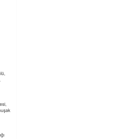
lü,
,
esi,
umuşak
ığı