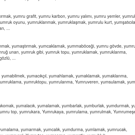
ırmak, yumru grafit, yumru karbon, yumru yalımı, yumru yemler, yumru
yumruk oyunu, yumruklanmak, yumruklaşmak, yumrulu kurt, yumşatıcıla
ı, ...
nmak, yumaştırmak, yumcaklamak, yummaböceği, yumru gövde, yumr
mruğ unan, yumruk gibi, yumruk topu, yumruklamak, yumruklanma,
zlü, ...
, yumabilmek, yumacıkçıl, yumahlamak, yumaklamak, yumaklanma,
, yumruklama, yumruktopu, yumrulanma, Yumruveren, yumsulamak, yu
akomak, yumalacık, yumalamak, yumbarlak, yumburlak, yumdurmak, y
 yumru top, yumrukara, Yumrukaya, yumrulama, yumrulmak, Yumrumeşe,
l, yumalama, yumarmak, yumcalık, yumdurma, yumlamak, yumrucak,