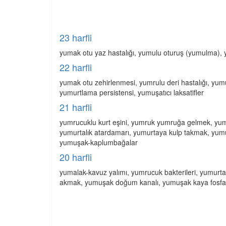
23 harfli
yumak otu yaz hastalığı, yumulu oturuş (yumulma), 
22 harfli
yumak otu zehirlenmesi, yumrulu deri hastalığı, yumu
yumurtlama persistensi, yumuşatıcı laksatifler
21 harfli
yumrucuklu kurt eşini, yumruk yumruğa gelmek, yumu
yumurtalık atardamarı, yumurtaya kulp takmak, yu
yumuşak-kaplumbağalar
20 harfli
yumalak-kavuz yalımı, yumrucuk bakterileri, yumurt
akmak, yumuşak doğum kanalı, yumuşak kaya fosfa