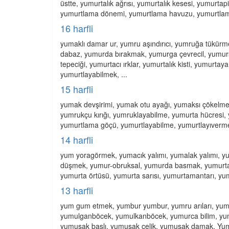
üstte, yumurtalık ağrısı, yumurtalık kesesi, yumurtap
yumurtlama dönemi, yumurtlama havuzu, yumurtlama
16 harfli
yumaklı damar ur, yumru aşındırıcı, yumruğa tükürm
dabaz, yumurda bırakmak, yumurga çevrecil, yumurs
tepeciği, yumurtacı ırklar, yumurtalık kisti, yumurta
yumurtlayabilmek, ...
15 harfli
yumak devşirimi, yumak otu ayağı, yumaksı çökelme
yumrukçu kırığı, yumruklayabilme, yumurta hücresi,
yumurtlama göçü, yumurtlayabilme, yumurtlayıverme,
14 harfli
yum yoragörmek, yumacık yalımı, yumalak yalımı, y
düşmek, yumur-obruksal, yumurda basmak, yumurta e
yumurta örtüsü, yumurta sarısı, yumurtamantarı, yu
13 harfli
yum gum etmek, yumbur yumbur, yumru arıları, yumr
yumulganböcek, yumulkanböcek, yumurca bilim, yumu
yumuşak başlı, yumuşak çelik, yumuşak damak, Yum