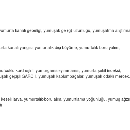
yumurta kanalı gebeliği, yumuşak ge (ğ) uzunluğu, yumuşatma alıştırma
rta kanalı yangısı, yumurtalık dışı böyüme, yumurtalık-boru yalımı,
rcuklu kurd eşini, yumurgamsı=yımırtamsı, yumurta şekil indeksi,
muşak geçişli GARCH, yumuşak kaplumbağalar, yumuşak odaklı mercek,
a keseli larva, yumurtalık-boru alım, yumurtlama yoğunluğu, yumuş ağz
tı