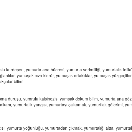
u kurdeşen, yumurta ana hücresi, yumurta verimliliği, yumurtalık folikü
ğlantılar, yumuşak cıva klorür, yumuşak ortaklıklar, yumuşak yüzgeçliler
çalar bilimi
ma duruşu, yumrulu kalsinozis, yumşak dokum bilim, yumurta ana göz
kalkanı, yumurtalık yangısı, yumurtayı çalkamak, yumurtlak gölerimi, y
ısı, yumurta yoğunluğu, yumurtadan çıkmak, yumurtalığı altta, yumurtal