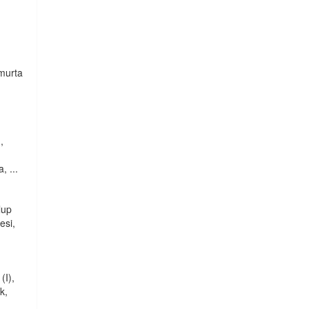
murta
,
 ...
lup
esi,
(I),
k,