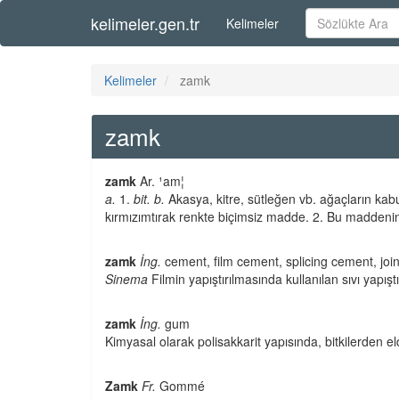
kelimeler.gen.tr
Kelimeler
Kelimeler
zamk
zamk
zamk
Ar. ¹am¦
a.
1.
bit. b.
Akasya, kitre, sütleğen vb. ağaçların kabuk
kırmızımtırak renkte biçimsiz madde. 2. Bu maddenin ya
zamk
İng.
cement, film cement, splicing cement, joi
Sinema
Filmin yapıştırılmasında kullanılan sıvı yapıştır
zamk
İng.
gum
Kimyasal olarak polisakkarit yapısında, bitkilerden 
Zamk
Fr.
Gommé