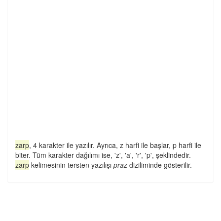
zarp
, 4 karakter ile yazılır. Ayrıca, z harfi ile başlar, p harfi ile
biter. Tüm karakter dağılımı ise, 'z', 'a', 'r', 'p', şeklindedir.
zarp
kelimesinin tersten yazılışı
praz
diziliminde gösterilir.