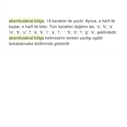
abambulakral bölge
, 18 karakter ile yazılır. Ayrıca, a harfi ile
başlar, e harfi ile biter. Tüm karakter dağılımı ise, 'a', 'b', 'a',
'm', 'b', 'u', 'l', 'a', 'k', 'r', 'a', 'l', ' ', 'b', 'ö', 'l', 'g', 'e', şeklindedir.
abambulakral bölge
kelimesinin tersten yazılışı
eglöb
larkalubmaba
diziliminde gösterilir.