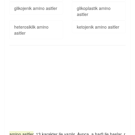
glikojenik amino asitler
glikoplastik amino
asitler
heterosiklik amino
ketojenik amino asitler
asitler
amino asitler
, 13 karakter ile yazılır. Ayrıca, a harfi ile başlar, r