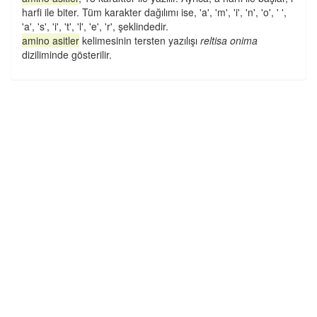
harfi ile biter. Tüm karakter dağılımı ise, 'a', 'm', 'i', 'n', 'o', ' ',
'a', 's', 'i', 't', 'l', 'e', 'r', şeklindedir.
amino asitler
kelimesinin tersten yazılışı
reltisa onima
diziliminde gösterilir.