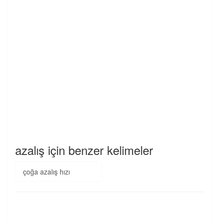
azalış için benzer kelimeler
çoğa azalış hızı