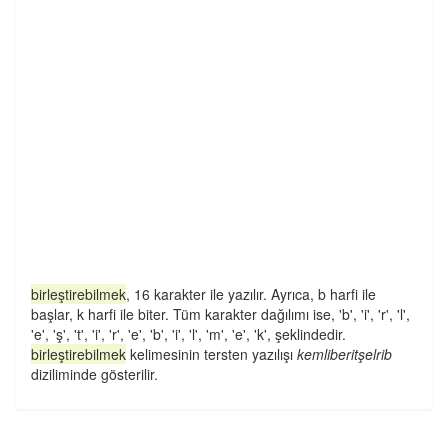
birleştirebilmek
, 16 karakter ile yazılır. Ayrıca, b harfi ile
başlar, k harfi ile biter. Tüm karakter dağılımı ise, 'b', 'i', 'r', 'l',
'e', 'ş', 't', 'i', 'r', 'e', 'b', 'i', 'l', 'm', 'e', 'k', şeklindedir.
birleştirebilmek
kelimesinin tersten yazılışı
kemliberitşelrib
diziliminde gösterilir.