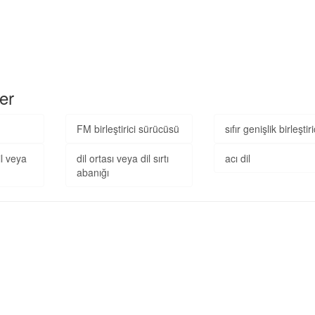
ler
FM birleştirici sürücüsü
sıfır genişlik birleştiri
il veya
dil ortası veya dil sırtı
acı dil
abanığı