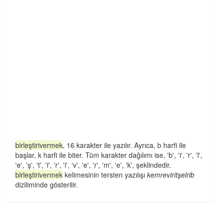
birleştirivermek
, 16 karakter ile yazılır. Ayrıca, b harfi ile
başlar, k harfi ile biter. Tüm karakter dağılımı ise, 'b', 'i', 'r', 'l',
'e', 'ş', 't', 'i', 'r', 'i', 'v', 'e', 'r', 'm', 'e', 'k', şeklindedir.
birleştirivermek
kelimesinin tersten yazılışı
kemreviritşelrib
diziliminde gösterilir.