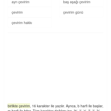
ayrı çevirim
baş aşağı çevirim
çevirim
çevirim günü
çevirim hakkı
birlikte çevirim
, 16 karakter ile yazılır. Ayrıca, b harfi ile başlar,
m harfi ile biter. Tüm karakter dağılımı ise, 'b', 'i', 'r', 'l', 'i', 'k',