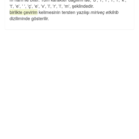
't', 'e', ' ', 'ç', 'e', 'v', 'i', 'r', 'i', 'm', şeklindedir.
birlikte çevirim
kelimesinin tersten yazılışı
miriveç etkilrib
diziliminde gösterilir.