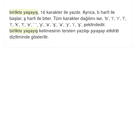
birlikte yaşayış
, 16 karakter ile yazılır. Ayrıca, b harfi ile
başlar, ş harfi ile biter. Tüm karakter dağılımı ise, 'b', 'i', 'r', 'l',
'i', 'k', 't', 'e', ' ', 'y', 'a', 'ş', 'a', 'y', 'ı', 'ş', şeklindedir.
birlikte yaşayış
kelimesinin tersten yazılışı
şıyaşay etkilrib
diziliminde gösterilir.