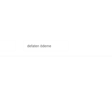
defaten ödeme