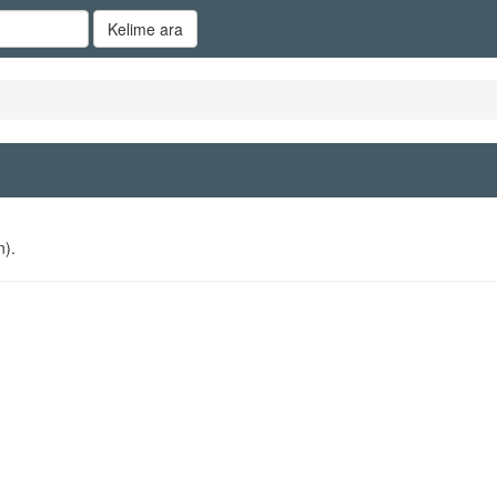
Kelime ara
n).