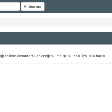
Kelime ara
ğı seslere dayanılarak geleceği okuma işi. bk. bakı. krş. bitki bakısı.