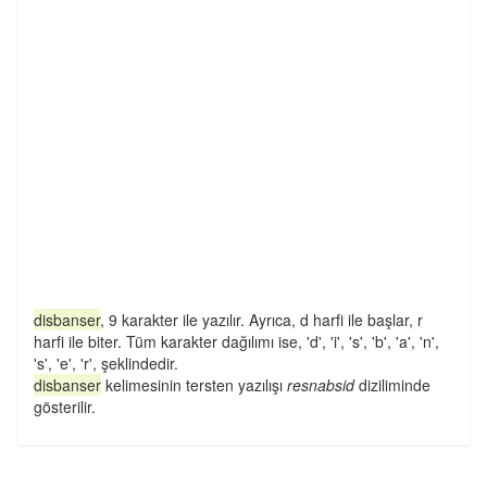
disbanser
, 9 karakter ile yazılır. Ayrıca, d harfi ile başlar, r
harfi ile biter. Tüm karakter dağılımı ise, 'd', 'i', 's', 'b', 'a', 'n',
's', 'e', 'r', şeklindedir.
disbanser
kelimesinin tersten yazılışı
resnabsid
diziliminde
gösterilir.