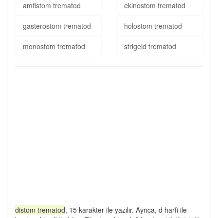
amfistom trematod
ekinostom trematod
gasterostom trematod
holostom trematod
monostom trematod
strigeid trematod
distom trematod
, 15 karakter ile yazılır. Ayrıca, d harfi ile