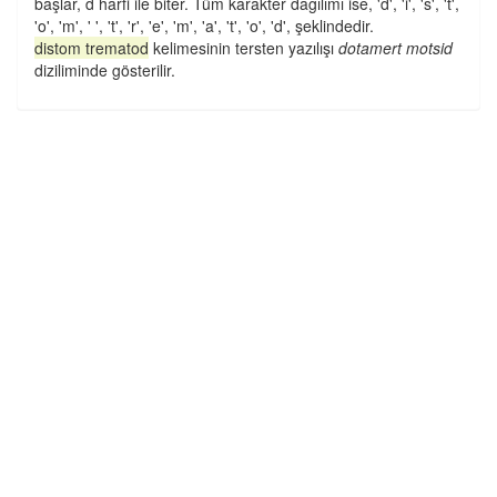
başlar, d harfi ile biter. Tüm karakter dağılımı ise, 'd', 'i', 's', 't',
'o', 'm', ' ', 't', 'r', 'e', 'm', 'a', 't', 'o', 'd', şeklindedir.
distom trematod
kelimesinin tersten yazılışı
dotamert motsid
diziliminde gösterilir.