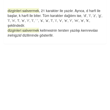
dizginleri salıvermek
, 21 karakter ile yazılır. Ayrıca, d harfi ile
başlar, k harfi ile biter. Tüm karakter dağılımı ise, 'd', 'i', 'z', 'g',
'i', 'n', 'l', 'e', 'r', 'i', ' ', 's', 'a', 'l', 'ı', 'v', 'e', 'r', 'm', 'e', 'k',
şeklindedir.
dizginleri salıvermek
kelimesinin tersten yazılışı
kemrevılas
irelnigzid
diziliminde gösterilir.