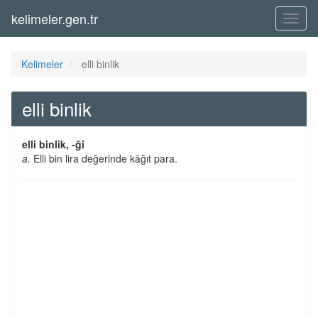
kelimeler.gen.tr
Menü
Kelimeler
elli binlik
elli binlik
elli binlik, -ği
a.
Elli bin lira değerinde kâğıt para.