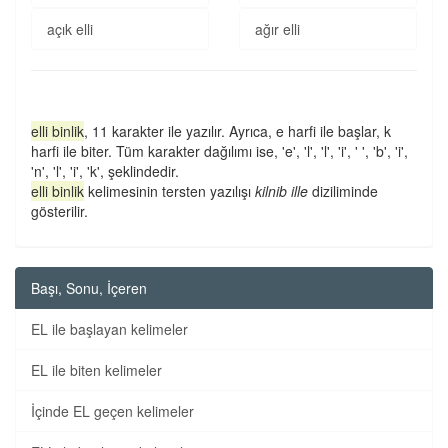
açık elli
ağır elli
elli binlik
, 11 karakter ile yazılır. Ayrıca, e harfi ile başlar, k
harfi ile biter. Tüm karakter dağılımı ise, 'e', 'l', 'l', 'i', ' ', 'b', 'i',
'n', 'l', 'i', 'k', şeklindedir.
elli binlik
kelimesinin tersten yazılışı
kilnib ille
diziliminde
gösterilir.
Başı, Sonu, İçeren
EL ile başlayan kelimeler
EL ile biten kelimeler
İçinde EL geçen kelimeler