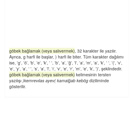
göbek bağlamak (veya salıvermek)
, 32 karakter ile yazılır.
Ayrıca, g harfi ile başlar, ) harfi ile biter. Tüm karakter dağılımı
ise, 'g', 'ö', 'b', 'e', 'k', ' ', 'b', 'a', 'ğ', 'l', 'a', 'm', 'a', 'k', ' ', '(', 'v',
'e', 'y', 'a', ' ', 's', 'a', 'l', 'ı', 'v', 'e', 'r', 'm', 'e', 'k', ')', şeklindedir.
göbek bağlamak (veya salıvermek)
kelimesinin tersten
yazılışı
)kemrevılas ayev( kamalğab kebög
diziliminde
gösterilir.