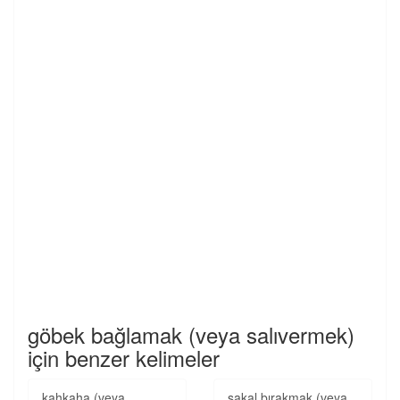
göbek bağlamak (veya salıvermek)
için benzer kelimeler
kahkaha (veya
sakal bırakmak (veya