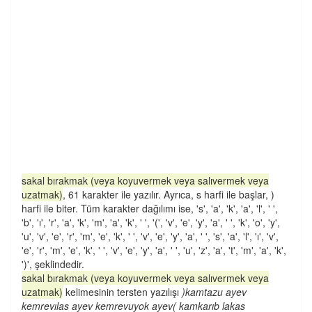
sakal bırakmak (veya koyuvermek veya salıvermek veya
uzatmak)
, 61 karakter ile yazılır. Ayrıca, s harfi ile başlar, )
harfi ile biter. Tüm karakter dağılımı ise, 's', 'a', 'k', 'a', 'l', ' ',
'b', 'ı', 'r', 'a', 'k', 'm', 'a', 'k', ' ', '(', 'v', 'e', 'y', 'a', ' ', 'k', 'o', 'y',
'u', 'v', 'e', 'r', 'm', 'e', 'k', ' ', 'v', 'e', 'y', 'a', ' ', 's', 'a', 'l', 'ı', 'v',
'e', 'r', 'm', 'e', 'k', ' ', 'v', 'e', 'y', 'a', ' ', 'u', 'z', 'a', 't', 'm', 'a', 'k',
')', şeklindedir.
sakal bırakmak (veya koyuvermek veya salıvermek veya
uzatmak)
kelimesinin tersten yazılışı
)kamtazu ayev
kemrevılas ayev kemrevuyok ayev( kamkarıb lakas