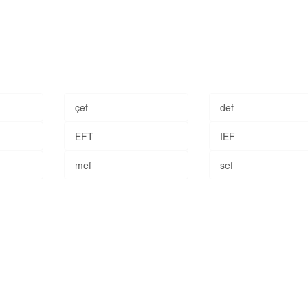
çef
def
EFT
IEF
mef
sef