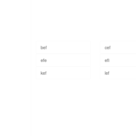
bef
cef
efe
efi
kef
lef