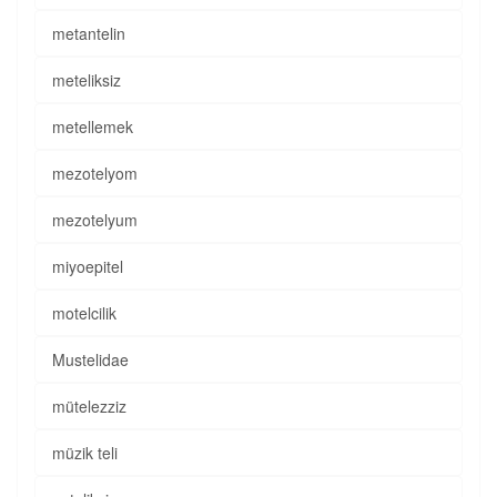
metantelin
meteliksiz
metellemek
mezotelyom
mezotelyum
miyoepitel
motelcilik
Mustelidae
mütelezziz
müzik teli