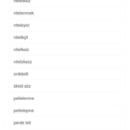
neteliksiz
nitelenmek
niteleyici
nitelikçil
niteliksiz
nitelüksüz
onikitelli
ökteli söz
peltelenme
pelteleşme
perde teli