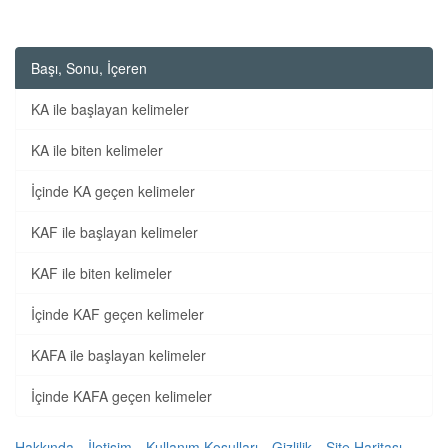
Başı, Sonu, İçeren
KA ile başlayan kelimeler
KA ile biten kelimeler
İçinde KA geçen kelimeler
KAF ile başlayan kelimeler
KAF ile biten kelimeler
İçinde KAF geçen kelimeler
KAFA ile başlayan kelimeler
İçinde KAFA geçen kelimeler
Hakkında
İletişim
Kullanım Koşulları
Gizlilik
Site Haritası