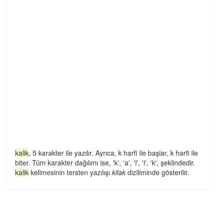
kalik
, 5 karakter ile yazılır. Ayrıca, k harfi ile başlar, k harfi ile
biter. Tüm karakter dağılımı ise, 'k', 'a', 'l', 'i', 'k', şeklindedir.
kalik
kelimesinin tersten yazılışı
kilak
diziliminde gösterilir.