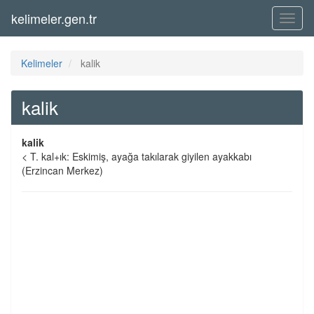
kelimeler.gen.tr
Menü
Kelimeler
kalik
kalik
kalik
< T. kal+ık: Eskimiş, ayağa takılarak giyilen ayakkabı
(Erzincan Merkez)