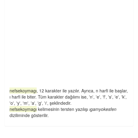
nefsekoymagı
, 12 karakter ile yazılır. Ayrıca, n harfi ile başlar,
ı harfi ile biter. Tüm karakter dağılımı ise, 'n', 'e', 'f', 's', 'e', 'k',
'o', 'y', 'm', 'a', 'g', 'ı', şeklindedir.
nefsekoymagı
kelimesinin tersten yazılışı
ıgamyokesfen
diziliminde gösterilir.