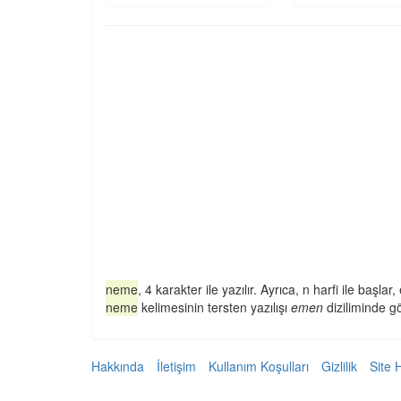
neme
, 4 karakter ile yazılır. Ayrıca, n harfi ile başlar, 
neme
kelimesinin tersten yazılışı
emen
diziliminde gös
Hakkında
İletişim
Kullanım Koşulları
Gizlilik
Site 