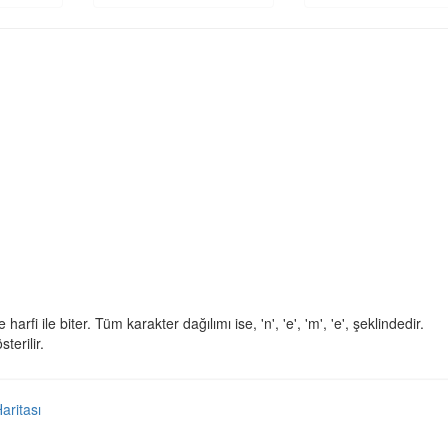
e harfi ile biter. Tüm karakter dağılımı ise, 'n', 'e', 'm', 'e', şeklindedir.
terilir.
Haritası