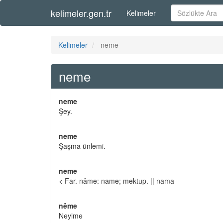
kelimeler.gen.tr
Kelimeler
Kelimeler
neme
neme
neme
Şey.
neme
Şaşma ünlemi.
neme
< Far. nâme: name; mektup. || nama
nême
Neyime