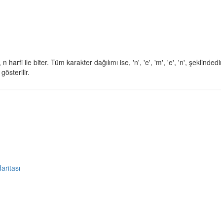
, n harfi ile biter. Tüm karakter dağılımı ise, 'n', 'e', 'm', 'e', 'n', şeklindedi
gösterilir.
Haritası