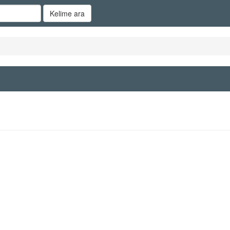
Kelime ara