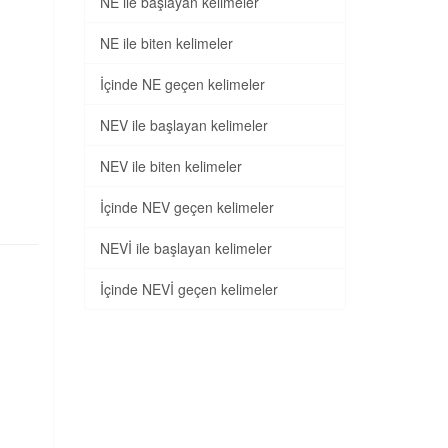
NE ile başlayan kelimeler
NE ile biten kelimeler
İçinde NE geçen kelimeler
NEV ile başlayan kelimeler
NEV ile biten kelimeler
İçinde NEV geçen kelimeler
NEVİ ile başlayan kelimeler
İçinde NEVİ geçen kelimeler