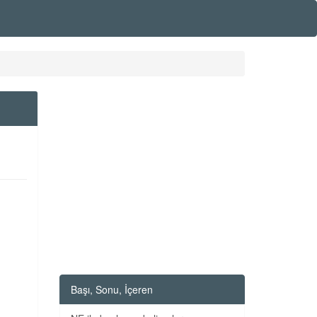
Başı, Sonu, İçeren