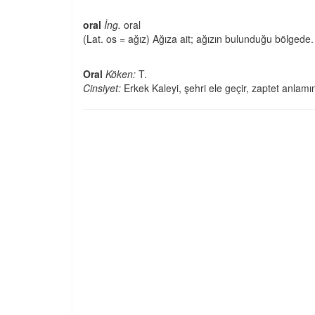
oral
İng.
oral
(Lat. os = ağız) Ağıza ait; ağızın bulunduğu bölge
Oral
Köken:
T.
Cinsiyet:
Erkek Kaleyi, şehri ele geçir, zaptet anlamın