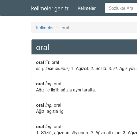
kelimeler.gen.tr
Kelimeler
Kelimeler
oral
oral
oral
Fr. oral
sf. (l ince okunur)
1. Ağızcıl. 2. Sözlü. 3.
zf.
Ağız yolu
oral
İng.
oral
Ağız ile ilgili; ağızla aynı tarafta.
oral
İng.
oral
Ağız, ağızla ilgili.
oral
İng.
oral
1. Sözlü, ağızdan söylenen. 2. Ağza ait olan. 3. Ağızda