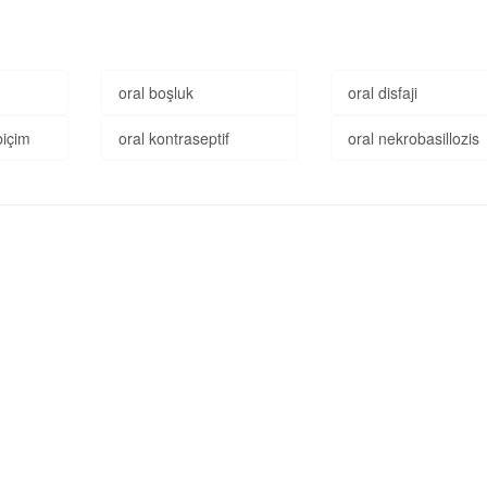
oral boşluk
oral disfaji
biçim
oral kontraseptif
oral nekrobasillozis