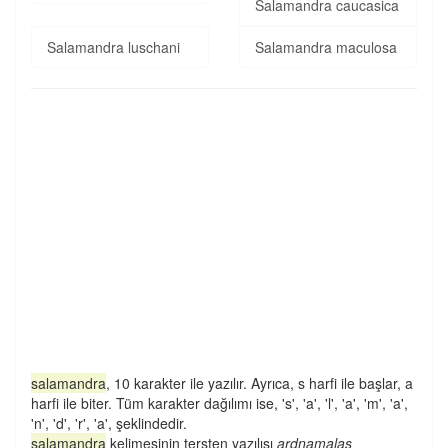
Salamandra caucasica
Salamandra luschani
Salamandra maculosa
salamandra
, 10 karakter ile yazılır. Ayrıca, s harfi ile başlar, a
harfi ile biter. Tüm karakter dağılımı ise, 's', 'a', 'l', 'a', 'm', 'a',
'n', 'd', 'r', 'a', şeklindedir.
salamandra
kelimesinin tersten yazılışı
ardnamalas