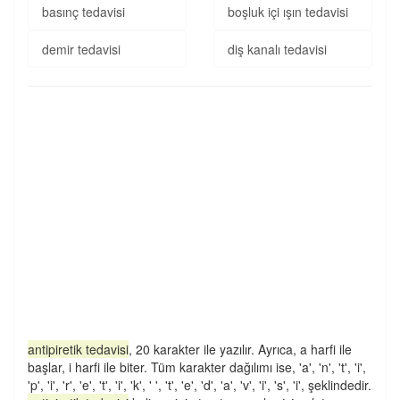
basınç tedavisi
boşluk içi ışın tedavisi
demir tedavisi
diş kanalı tedavisi
antipiretik tedavisi
, 20 karakter ile yazılır. Ayrıca, a harfi ile
başlar, i harfi ile biter. Tüm karakter dağılımı ise, 'a', 'n', 't', 'i',
'p', 'i', 'r', 'e', 't', 'i', 'k', ' ', 't', 'e', 'd', 'a', 'v', 'i', 's', 'i', şeklindedir.