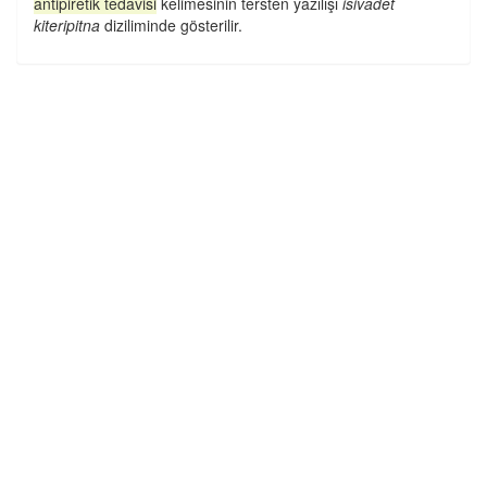
antipiretik tedavisi
kelimesinin tersten yazılışı
isivadet
kiteripitna
diziliminde gösterilir.