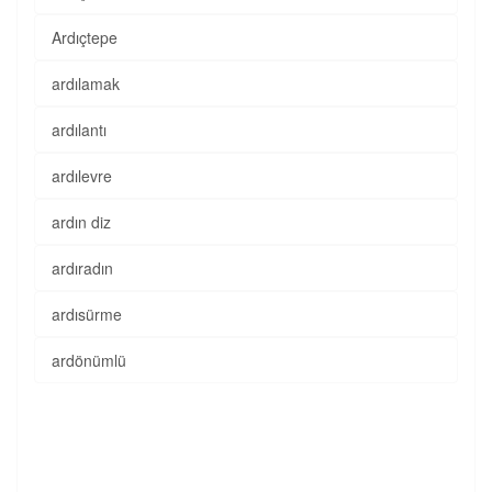
Ardıçtepe
ardılamak
ardılantı
ardılevre
ardın diz
ardıradın
ardısürme
ardönümlü