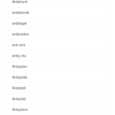
Ardahanlı
ardalamak
ardalaşık
ardaradan
ardı sıra
ardıç otu
Ardıçalan
Ardıçatak
Ardıçbeli
Ardıçdalı
Ardıçdere