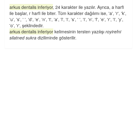
arkus dentalis inferiyor
, 24 karakter ile yazılır. Ayrıca, a harfi
ile başlar, r harfi ile biter. Tüm karakter dağılımı ise, 'a', 'r', 'k',
'u', 's', ' ', 'd', 'e', 'n', 't', 'a', 'l', 'i', 's', ' ', 'i', 'n', 'f', 'e', 'r', 'i', 'y',
'o', 'r', şeklindedir.
arkus dentalis inferiyor
kelimesinin tersten yazılışı
royirefni
silatned sukra
diziliminde gösterilir.