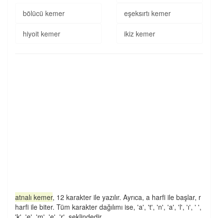
bölücü kemer
eşeksırtı kemer
hiyoit kemer
ikiz kemer
atnalı kemer
, 12 karakter ile yazılır. Ayrıca, a harfi ile başlar, r
harfi ile biter. Tüm karakter dağılımı ise, 'a', 't', 'n', 'a', 'l', 'ı', ' ',
'k', 'e', 'm', 'e', 'r', şeklindedir.