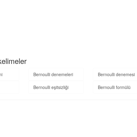
kelimeler
mi
Bernoulli denemeleri
Bernoulli denemesi
Bernoulli eşitsizliği
Bernoulli formülü