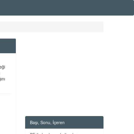
eği
ı
ını
Başı, Sonu, İçeren