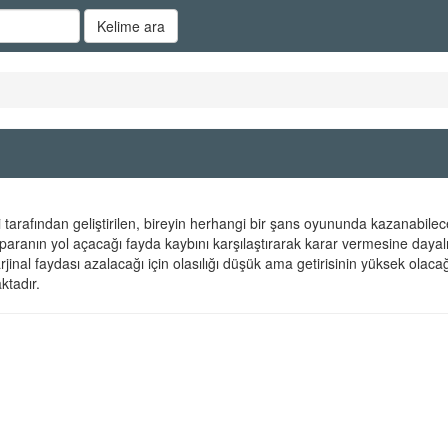
Kelime ara
 tarafından geliştirilen, bireyin herhangi bir şans oyununda kazanabilec
paranın yol açacağı fayda kaybını karşılaştırarak karar vermesine dayal
rjinal faydası azalacağı için olasılığı düşük ama getirisinin yüksek olacağ
tadır.