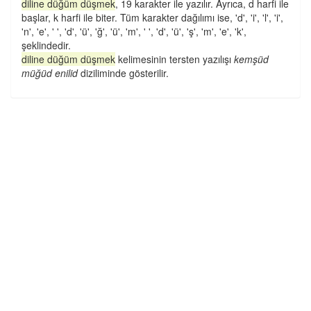
diline düğüm düşmek
, 19 karakter ile yazılır. Ayrıca, d harfi ile
başlar, k harfi ile biter. Tüm karakter dağılımı ise, 'd', 'i', 'l', 'i',
'n', 'e', ' ', 'd', 'ü', 'ğ', 'ü', 'm', ' ', 'd', 'ü', 'ş', 'm', 'e', 'k',
şeklindedir.
diline düğüm düşmek
kelimesinin tersten yazılışı
kemşüd
müğüd enilid
diziliminde gösterilir.