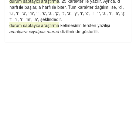
durum saptayıcı araştırma
, 25 karakter ile yazılır. Ayrıca, d
harfi ile başlar, a harfi ile biter. Tüm karakter dağılımı ise, 'd',
'u', 'r', 'u', 'm', ' ', 's', 'a', 'p', 't', 'a', 'y', 'ı', 'c', 'ı', ' ', 'a', 'r', 'a', 'ş',
't', 'ı', 'r', 'm', 'a', şeklindedir.
durum saptayıcı araştırma
kelimesinin tersten yazılışı
amrıtşara ıcıyatpas murud
diziliminde gösterilir.