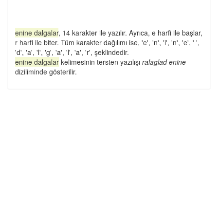
enine dalgalar
, 14 karakter ile yazılır. Ayrıca, e harfi ile başlar,
r harfi ile biter. Tüm karakter dağılımı ise, 'e', 'n', 'i', 'n', 'e', ' ',
'd', 'a', 'l', 'g', 'a', 'l', 'a', 'r', şeklindedir.
enine dalgalar
kelimesinin tersten yazılışı
ralaglad enine
diziliminde gösterilir.