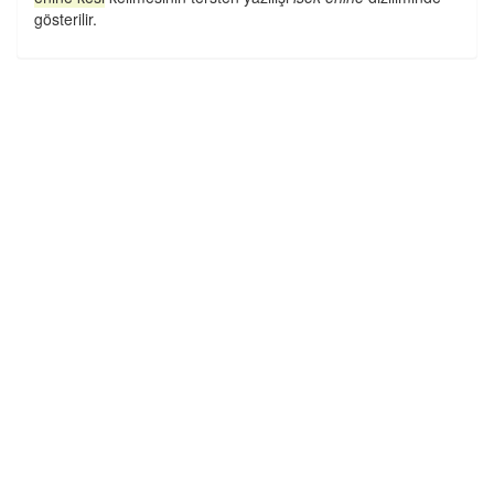
gösterilir.