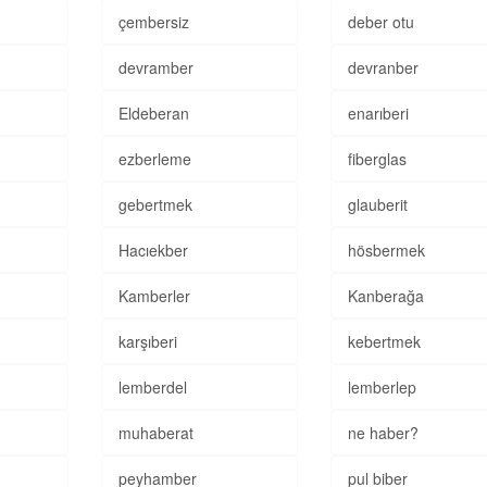
çembersiz
deber otu
devramber
devranber
Eldeberan
enarıberi
ezberleme
fiberglas
gebertmek
glauberit
Hacıekber
hösbermek
Kamberler
Kanberağa
karşıberi
kebertmek
lemberdel
lemberlep
muhaberat
ne haber?
peyhamber
pul biber