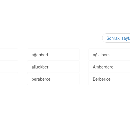
Sonraki say
ağarıberi
ağzı berk
alluekber
Amberdere
beraberce
Berberice