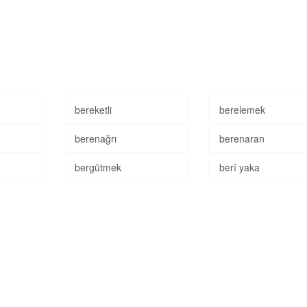
bereketli
berelemek
berenağrı
berenaran
bergütmek
berî yaka