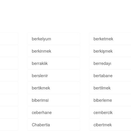
berkelyum
berketmek
berkinmek
berkişmek
berraklık
berredayı
berslenir
bertabane
bertikmek
bertilmek
biberimsi
biberleme
ceberhane
cembercik
Chabertia
cibertmek