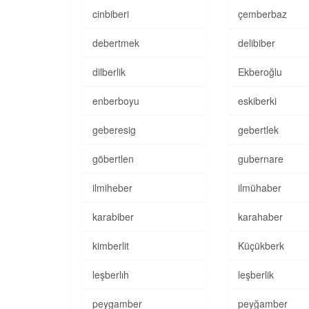
cinbiberi
çemberbaz
debertmek
delibiber
dilberlik
Ekberoğlu
enberboyu
eskiberki
geberesig
gebertlek
göbertlen
gubernare
ilmiheber
ilmühaber
karabiber
karahaber
kimberlit
Küçükberk
leşberlıh
leşberlik
peygamber
peyğamber