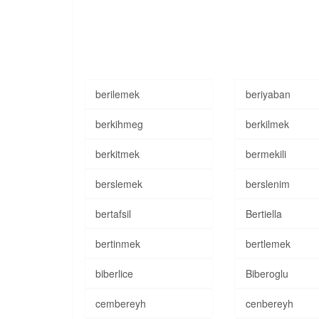
berilemek
beriyaban
berkihmeg
berkilmek
berkitmek
bermekili
berslemek
berslenim
bertafsil
Bertiella
bertinmek
bertlemek
biberlice
Biberoglu
cembereyh
cenbereyh