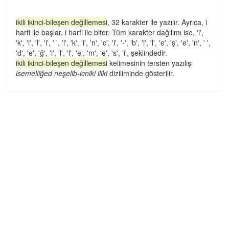
ikili ikinci-bileşen değillemesi
, 32 karakter ile yazılır. Ayrıca, i
harfi ile başlar, i harfi ile biter. Tüm karakter dağılımı ise, 'i',
'k', 'i', 'l', 'i', ' ', 'i', 'k', 'i', 'n', 'c', 'i', '-', 'b', 'i', 'l', 'e', 'ş', 'e', 'n', ' ',
'd', 'e', 'ğ', 'i', 'l', 'l', 'e', 'm', 'e', 's', 'i', şeklindedir.
ikili ikinci-bileşen değillemesi
kelimesinin tersten yazılışı
isemelliğed neşelib-icniki iliki
diziliminde gösterilir.