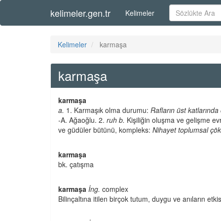
kelimeler.gen.tr
Kelimeler
Kelimeler
karmaşa
karmaşa
karmaşa
a.
1. Karmaşık olma durumu:
Rafların üst katlarında
-
A. Ağaoğlu. 2.
ruh b.
Kişiliğin oluşma ve gelişme evr
ve güdüler bütünü, kompleks:
Nihayet toplumsal çök
karmaşa
bk. çatışma
karmaşa
İng.
complex
Bilinçaltına itilen birçok tutum, duygu ve anıların et