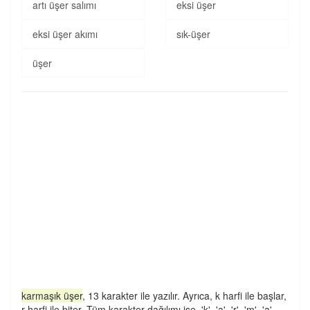
artı üşer salımı
eksi üşer
eksi üşer akımı
sık-üşer
üşer
karmaşık üşer
, 13 karakter ile yazılır. Ayrıca, k harfi ile başlar,
r harfi ile biter. Tüm karakter dağılımı ise, 'k', 'a', 'r', 'm', 'a',