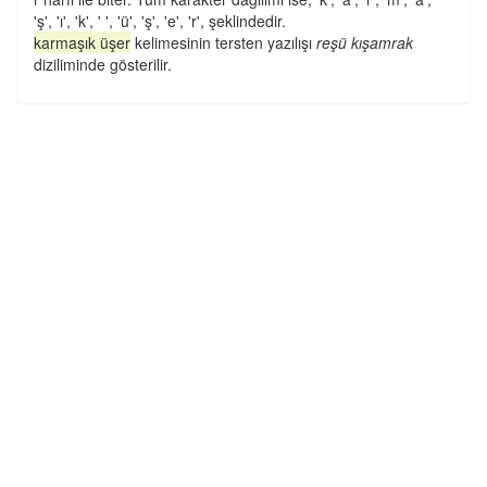
'ş', 'ı', 'k', ' ', 'ü', 'ş', 'e', 'r', şeklindedir.
karmaşık üşer
kelimesinin tersten yazılışı
reşü kışamrak
diziliminde gösterilir.