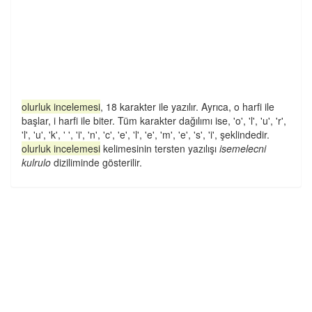
olurluk incelemesi
, 18 karakter ile yazılır. Ayrıca, o harfi ile
başlar, i harfi ile biter. Tüm karakter dağılımı ise, 'o', 'l', 'u', 'r',
'l', 'u', 'k', ' ', 'i', 'n', 'c', 'e', 'l', 'e', 'm', 'e', 's', 'i', şeklindedir.
olurluk incelemesi
kelimesinin tersten yazılışı
isemelecni
kulrulo
diziliminde gösterilir.