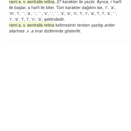
rami a. v. sentralis retina
, 27 karakter ile yazılır. Ayrıca, r harfi
ile başlar, a harfi ile biter. Tüm karakter dağılımı ise, 'r', 'a',
'm', 'i', ' ', 'a', '.', ' ', 'v', '.', ' ', 's', 'e', 'n', 't', 'r', 'a', 'l', 'i', 's', ' ',
'r', 'e', 't', 'i', 'n', 'a', şeklindedir.
rami a. v. sentralis retina
kelimesinin tersten yazılışı
aniter
silartnes .v .a imar
diziliminde gösterilir.