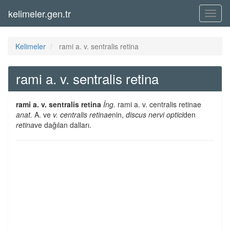
kelimeler.gen.tr
Menü
Kelimeler
rami a. v. sentralis retina
rami a. v. sentralis retina
rami a. v. sentralis retina
İng.
rami a. v. centralis retinae
anat.
A. ve
v. centralis retinae
nin,
discus nervi optici
den
retina
ve dağılan dalları.