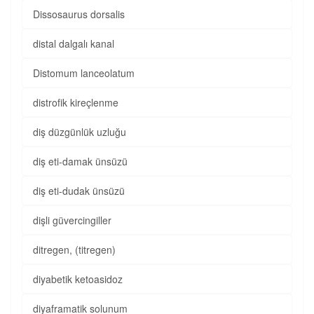
Dissosaurus dorsalis
distal dalgalı kanal
Distomum lanceolatum
distrofik kireçlenme
diş düzgünlük uzluğu
diş eti-damak ünsüzü
diş eti-dudak ünsüzü
dişli güvercingiller
ditregen, (titregen)
diyabetik ketoasidoz
diyaframatik solunum