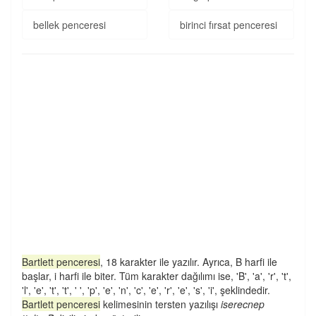
bellek penceresi
birinci fırsat penceresi
Bartlett penceresi
, 18 karakter ile yazılır. Ayrıca, B harfi ile
başlar, i harfi ile biter. Tüm karakter dağılımı ise, 'B', 'a', 'r', 't',
'l', 'e', 't', 't', ' ', 'p', 'e', 'n', 'c', 'e', 'r', 'e', 's', 'i', şeklindedir.
Bartlett penceresi
kelimesinin tersten yazılışı
iserecnep