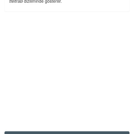
tteltraB
diziliminde gösterilir.