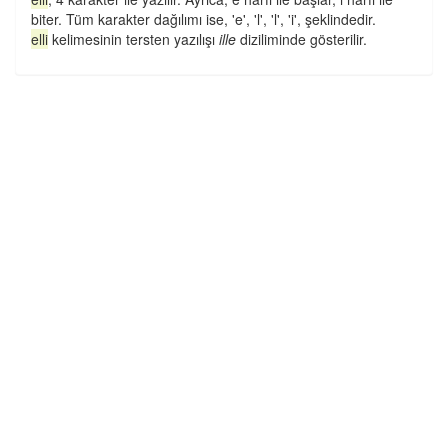
biter. Tüm karakter dağılımı ise, 'e', 'l', 'l', 'i', şeklindedir.
elli
kelimesinin tersten yazılışı
ille
diziliminde gösterilir.