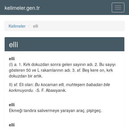
kelimeler.gen.tr
Menü
Kelimeler
elli
elli
elli
(I)
a.
1. Kırk dokuzdan sonra gelen sayının adı. 2. Bu sayıyı
gösteren 50 ve L rakamlarının adı. 3.
sf.
Beş kere on, kırk
dokuzdan bir artık.
II)
sf.
Eli olan:
Bu kocaman elli, muhteşem babadan bile
korkmuyordu. -
S. F. Abasıyanık.
elli
Ekmeği tandıra salıvermeye yarayan araç, pişirgeç.
elli