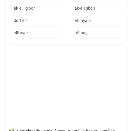
ak elli gibon
ak-elli jibon
dört elli
elli ayahli
elli ayaklı
elli başı
elli
, 4 karakter ile yazılır. Ayrıca, e harfi ile başlar, i harfi ile