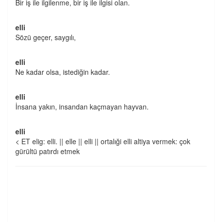
Bir iş ile ilgilenme, bir iş ile ilgisi olan.
elli
Sözü geçer, saygılı,
elli
Ne kadar olsa, istediğin kadar.
elli
İnsana yakın, insandan kaçmayan hayvan.
elli
< ET elig: elli. || elle || elli || ortalıği elli altiya vermek: çok
gürültü patırdı etmek